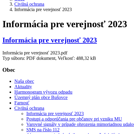
Civilná ochrana
Informácia pre verejnosť 2023
Informácia pre verejnosť 2023
Informácia pre verejnosť 2023
Informácia pre verejnosť 2023.pdf
Typ súboru: PDF dokument, Veľkosť: 488,32 kB
Obec
Naša obec
Aktuality
Harmonogram vývozu odpadu
Územný plán obce Bušovce
Farnosť
Civilná ochrana
Informácia pre verejnosť 2023
Postupi a odporúčania pre občanov pri vzniku MU
Varovné signály v prípade ohrozenia mimoriadnou udalo
SMS na číslo 112