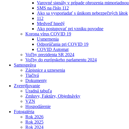
Varovné signály v prípade ohrozenia mimoriadnou
SMS na číslo 112
Ako sa vysporiadať s únikom nebezpečných látok
112
Medveď hnedý
Ako postupovať pri vzniku povodne
Korona vírus COVID 19
Usmernenia
Odporúčania pri COVID 19
COVID Automat
Voľby prezidenta SR 2024
Voľby do európskeho parlamentu 2024
Samospráva
Zápisnice a uznesenia
Tlačivá
Dokumenty
Zverejňovanie
Úradná tabuľa
Zmluvy, Faktúry, Objednávky
VZN
Hospodárenie
Fotogaléria
Rok 2026
Rok 2025
Rok 2024