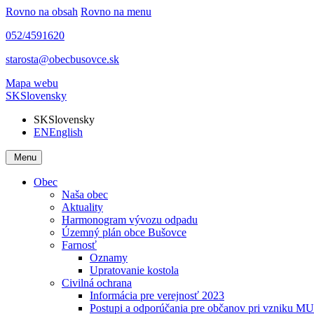
Rovno na obsah
Rovno na menu
052/4591620
starosta@obecbusovce.sk
Mapa webu
SK
Slovensky
SK
Slovensky
EN
English
Menu
Obec
Naša obec
Aktuality
Harmonogram vývozu odpadu
Územný plán obce Bušovce
Farnosť
Oznamy
Upratovanie kostola
Civilná ochrana
Informácia pre verejnosť 2023
Postupi a odporúčania pre občanov pri vzniku MU