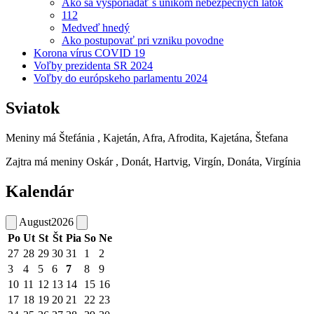
Ako sa vysporiadať s únikom nebezpečných látok
112
Medveď hnedý
Ako postupovať pri vzniku povodne
Korona vírus COVID 19
Voľby prezidenta SR 2024
Voľby do európskeho parlamentu 2024
Sviatok
Meniny má
Štefánia
, Kajetán, Afra, Afrodita, Kajetána, Štefana
Zajtra má meniny
Oskár
, Donát, Hartvig, Virgín, Donáta, Virgínia
Kalendár
August
2026
Po
Ut
St
Št
Pia
So
Ne
27
28
29
30
31
1
2
3
4
5
6
7
8
9
10
11
12
13
14
15
16
17
18
19
20
21
22
23