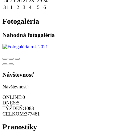
24
25
26
27
28
29
30
31
1
2
3
4
5
6
Fotogaléria
Náhodná fotogaléria
Návštevnosť
Návštevnosť:
ONLINE:
0
DNES:
5
TÝŽDEŇ:
1083
CELKOM:
377461
Pranostiky