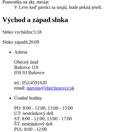
Pranostika na akt. mesiac
V Leve keď pavúci sa snujú, bude pekná jeseň.
Východ a západ slnka
Slnko vychádza:
5:18
Slnko zapadá:
20:09
Adresa
Obecný úrad
Bušovce 119
059 93 Bušovce
tel.: 052/4591620
email:
starosta@obecbusovce.sk
Úradné hodiny
PO: 8:00 - 12:00, 13:00 - 15:00
UT: nestránkový deň
ST: 8:00 - 12:00, 13:00 - 17:00
ŠT: nestránkový deň
PIA: 8:00 - 12:00