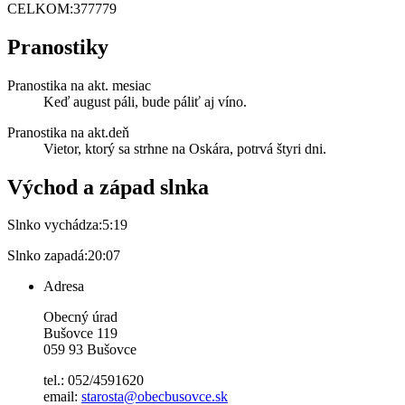
CELKOM:
377779
Pranostiky
Pranostika na akt. mesiac
Keď august páli, bude páliť aj víno.
Pranostika na akt.deň
Vietor, ktorý sa strhne na Oskára, potrvá štyri dni.
Východ a západ slnka
Slnko vychádza:
5:19
Slnko zapadá:
20:07
Adresa
Obecný úrad
Bušovce 119
059 93 Bušovce
tel.: 052/4591620
email:
starosta@obecbusovce.sk