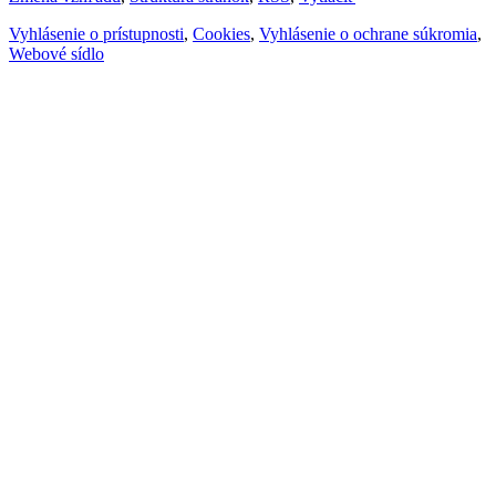
Vyhlásenie o prístupnosti
,
Cookies
,
Vyhlásenie o ochrane súkromia
,
Webové sídlo