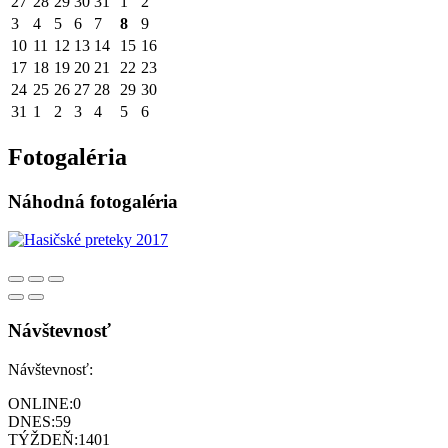
27
28
29
30
31
1
2
3
4
5
6
7
8
9
10
11
12
13
14
15
16
17
18
19
20
21
22
23
24
25
26
27
28
29
30
31
1
2
3
4
5
6
Fotogaléria
Náhodná fotogaléria
Návštevnosť
Návštevnosť:
ONLINE:
0
DNES:
59
TÝŽDEŇ:
1401