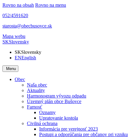
Rovno na obsah
Rovno na menu
052/4591620
starosta@obecbusovce.sk
Mapa webu
SK
Slovensky
SK
Slovensky
EN
English
Menu
Obec
Naša obec
Aktuality
Harmonogram vývozu odpadu
Územný plán obce Bušovce
Farnosť
Oznamy
Upratovanie kostola
Civilná ochrana
Informácia pre verejnosť 2023
Postupi a odporúčania pre občanov pri vzniku