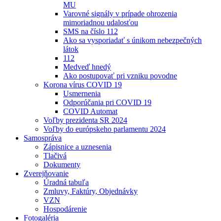
MU
Varovné signály v prípade ohrozenia
mimoriadnou udalosťou
SMS na číslo 112
Ako sa vysporiadať s únikom nebezpečných
látok
112
Medveď hnedý
Ako postupovať pri vzniku povodne
Korona vírus COVID 19
Usmernenia
Odporúčania pri COVID 19
COVID Automat
Voľby prezidenta SR 2024
Voľby do európskeho parlamentu 2024
Samospráva
Zápisnice a uznesenia
Tlačivá
Dokumenty
Zverejňovanie
Úradná tabuľa
Zmluvy, Faktúry, Objednávky
VZN
Hospodárenie
Fotogaléria