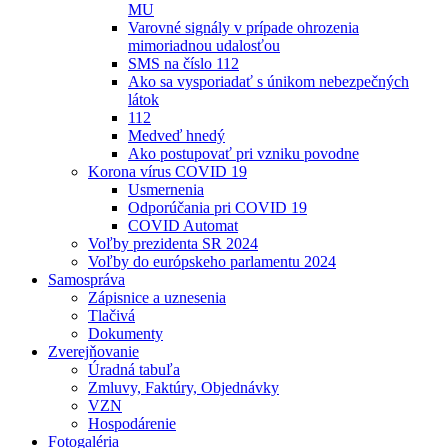
MU
Varovné signály v prípade ohrozenia
mimoriadnou udalosťou
SMS na číslo 112
Ako sa vysporiadať s únikom nebezpečných
látok
112
Medveď hnedý
Ako postupovať pri vzniku povodne
Korona vírus COVID 19
Usmernenia
Odporúčania pri COVID 19
COVID Automat
Voľby prezidenta SR 2024
Voľby do európskeho parlamentu 2024
Samospráva
Zápisnice a uznesenia
Tlačivá
Dokumenty
Zverejňovanie
Úradná tabuľa
Zmluvy, Faktúry, Objednávky
VZN
Hospodárenie
Fotogaléria