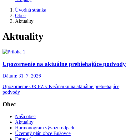
Úvodná stránka
Obec
Aktuality
Aktuality
Upozornenie na aktuálne prebiehajúce podvody
Dátum:
31. 7. 2026
Upozornenie OR PZ v Kežmarku na aktuálne prebiehajúce
podvody
Obec
Naša obec
Aktuality
Harmonogram vývozu odpadu
Územný plán obce Bušovce
Farnosť