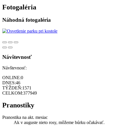
Fotogaléria
Náhodná fotogaléria
Návštevnosť
Návštevnosť:
ONLINE:
0
DNES:
46
TÝŽDEŇ:
1571
CELKOM:
377949
Pranostiky
Pranostika na akt. mesiac
Ak v auguste nieto rosy, môžeme búrku očakávať.