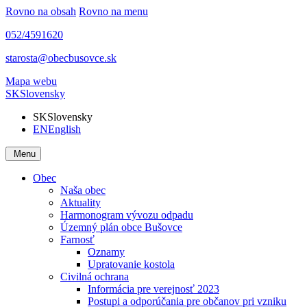
Rovno na obsah
Rovno na menu
052/4591620
starosta@obecbusovce.sk
Mapa webu
SK
Slovensky
SK
Slovensky
EN
English
Menu
Obec
Naša obec
Aktuality
Harmonogram vývozu odpadu
Územný plán obce Bušovce
Farnosť
Oznamy
Upratovanie kostola
Civilná ochrana
Informácia pre verejnosť 2023
Postupi a odporúčania pre občanov pri vzniku