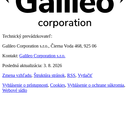
Technický prevádzkovateľ:
Galileo Corporation s.r.o., Čierna Voda 468, 925 06
Kontakt:
Galileo Corporation s.r.o.
Posledná aktualizácia: 3. 8. 2026
Zmena vzhľadu
,
Štruktúra stránok
,
RSS
,
Vytlačiť
Vyhlásenie o prístupnosti
,
Cookies
,
Vyhlásenie o ochrane súkromia
,
Webové sídlo