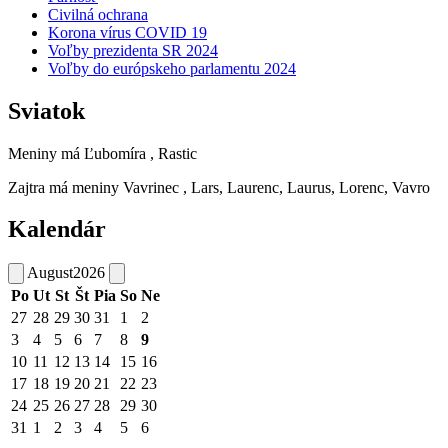
Civilná ochrana
Korona vírus COVID 19
Voľby prezidenta SR 2024
Voľby do európskeho parlamentu 2024
Sviatok
Meniny má
Ľubomíra
, Rastic
Zajtra má meniny
Vavrinec
, Lars, Laurenc, Laurus, Lorenc, Vavro
Kalendár
August
2026
Po
Ut
St
Št
Pia
So
Ne
27
28
29
30
31
1
2
3
4
5
6
7
8
9
10
11
12
13
14
15
16
17
18
19
20
21
22
23
24
25
26
27
28
29
30
31
1
2
3
4
5
6